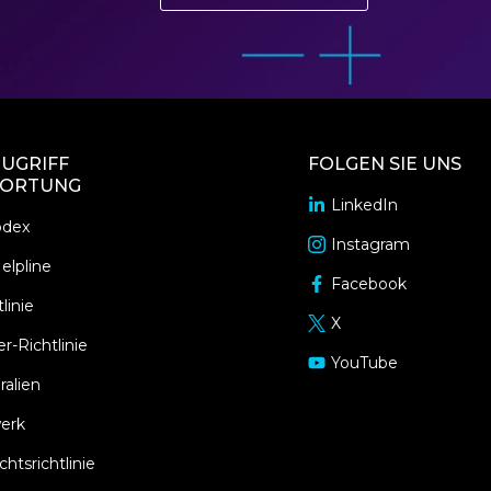
UGRIFF
FOLGEN SIE UNS
ORTUNG
LinkedIn
opens
odex
in
Instagram
opens
a
elpline
in
Facebook
new
opens
a
linie
window
in
X
new
opens
a
r-Richtlinie
window
in
YouTube
new
opens
a
ralien
window
in
new
a
erk
window
new
tsrichtlinie
window