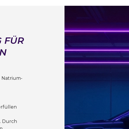
 FÜR
ON
h Natrium-
rfüllen
n. Durch
in