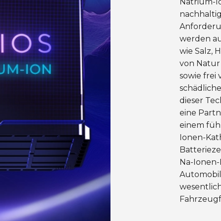
Natrium-Io
nachhalti
Anforderu
werden au
wie Salz, H
von Natur 
sowie frei
schädlich
dieser Tec
eine Partn
einem füh
Ionen-Kat
Batterieze
Na-Ionen-
Automobilm
wesentlich
Fahrzeugf