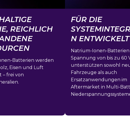
HALTIGE
FÜR DIE
E, REICHLICH
SYSTEMINTEGR
ANDENE
N ENTWICKELT
OURCEN
Natrium-Ionen-Batterien 
Spannung von bis zu 60 
onen-Batterien werden
unterstützen sowohl ne
Holz, Eisen und Luft
Fahrzeuge als auch
 – frei von
Ersatzanwendungen im
neralien.
Aftermarket in Multi-Batt
Niederspannungssystem