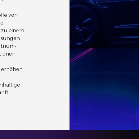
lle von
ie
 zu einem
Lösungen
atrium-
ationen
, erhöhen
hhaltige
nft.