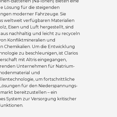
nen-Batterien (Na-Ionen) bieten eine
ge Lösung für die steigenden
ngen moderner Fahrzeuge. Sie
s weltweit verfügbaren Materialien
olz, Eisen und Luft hergestellt, sind
aus nachhaltig und leicht zu recyceln
 von Konfliktmineralien und
en Chemikalien. Um die Entwicklung
hnologie zu beschleunigen, ist Clarios
erschaft mit Altris eingegangen,
renden Unternehmen für Natrium-
hodenmaterial und
llentechnologie, um fortschrittliche
Lösungen für den Niederspannungs-
arkt bereitzustellen – ein
es System zur Versorgung kritischer
unktionen.