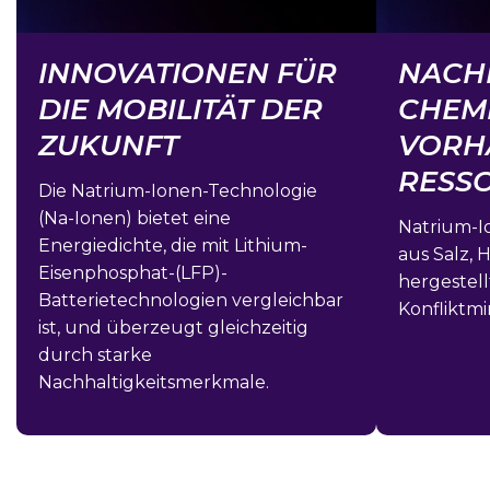
INNOVATIONEN FÜR
NACH
DIE MOBILITÄT DER
CHEMI
ZUKUNFT
VORH
RESS
Die Natrium-Ionen-Technologie
(Na-Ionen) bietet eine
Natrium-I
Energiedichte, die mit Lithium-
aus Salz, 
Eisenphosphat-(LFP)-
hergestellt
Batterietechnologien vergleichbar
Konfliktmi
ist, und überzeugt gleichzeitig
durch starke
Nachhaltigkeitsmerkmale.