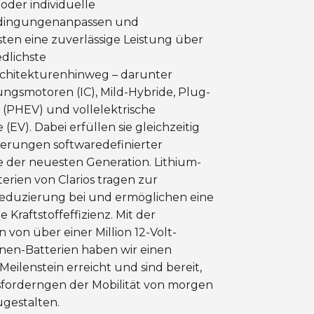
oder individuelle
dingungenanpassen und
ten eine zuverlässige Leistung über
dlichste
rchitekturenhinweg – darunter
ngsmotoren (IC), Mild-Hybride, Plug-
 (PHEV) und vollelektrische
(EV). Dabei erfüllen sie gleichzeitig
derungen softwaredefinierter
 der neuesten Generation. Lithium-
erien von Clarios tragen zur
reduzierung bei und ermöglichen eine
e Kraftstoffeffizienz. Mit der
 von über einer Million 12-Volt-
onen-Batterien haben wir einen
Meilenstein erreicht und sind bereit,
sforderngen der Mobilität von morgen
ugestalten.