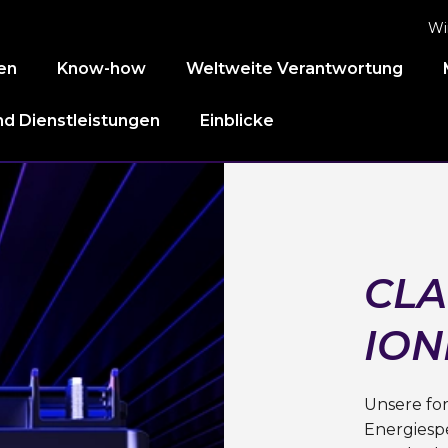
Wi
en
Know-how
Weltweite Verantwortung
d Dienstleistungen
Einblicke
CLA
ION
Unsere for
Energiespe