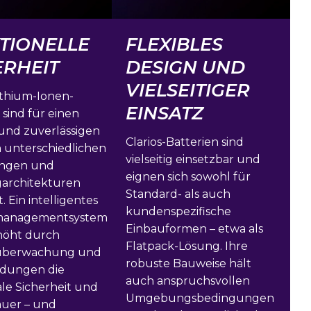
TIONELLE
FLEXIBLES
ERHEIT
DESIGN UND
VIELSEITIGER
ithium-Ionen-
EINSATZ
 sind für einen
 und zuverlässigen
Clarios-Batterien sind
n unterschiedlichen
vielseitig einsetzbar und
ngen und
eignen sich sowohl für
architekturen
Standard- als auch
. Ein intelligentes
kundenspezifische
emanagementsystem
Einbauformen – etwa als
höht durch
Flatpack-Lösung. Ihre
tüberwachung und
robuste Bauweise hält
dungen die
auch anspruchsvollen
le Sicherheit und
Umgebungsbedingungen
uer – und