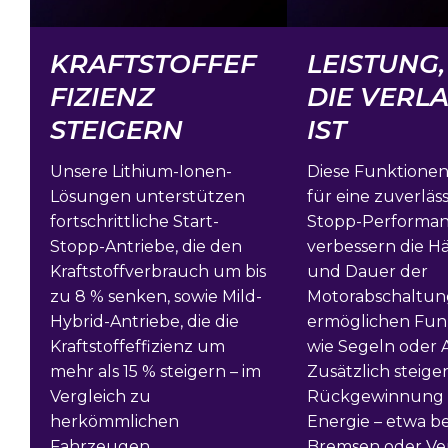
KRAFTSTOFFEF
LEISTUNG,
FIZIENZ
DIE VERL
STEIGERN
IST
Unsere Lithium-Ionen-
Diese Funktionen
Lösungen unterstützen
für eine zuverläss
fortschrittliche Start-
Stopp-Performan
Stopp-Antriebe, die den
verbessern die Hä
Kraftstoffverbrauch um bis
und Dauer der
zu 8 % senken, sowie Mild-
Motorabschaltun
Hybrid-Antriebe, die die
ermöglichen Fun
Kraftstoffeffizienz um
wie Segeln oder A
mehr als 15 % steigern – im
Zusätzlich steiger
Vergleich zu
Rückgewinnung 
herkömmlichen
Energie – etwa b
Fahrzeugen.
Bremsen oder Ve