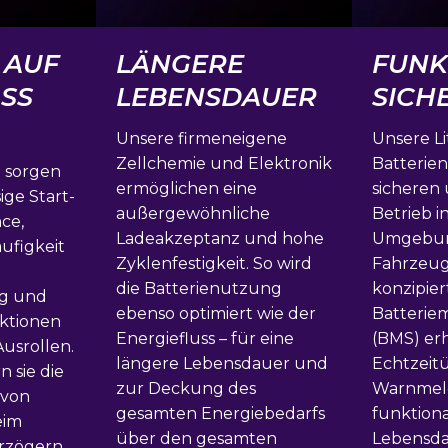
 AUF
LÄNGERE
FUNK
ASS
LEBENSDAUER
SICH
Unsere firmeneigene
Unsere L
Zellchemie und Elektronik
Batterien
 sorgen
ermöglichen eine
sicheren
ige Start-
außergewöhnliche
Betrieb i
ce,
Ladeakzeptanz und hohe
Umgebu
ufigkeit
Zyklenfestigkeit. So wird
Fahrzeug
die Batterienutzung
konzipiert
g und
ebenso optimiert wie der
Batteri
ktionen
Energiefluss – für eine
(BMS) er
usrollen.
längere Lebensdauer und
Echtzei
n sie die
zur Deckung des
Warnmel
von
gesamten Energiebedarfs
funktiona
eim
über den gesamten
Lebensda
rzögern.