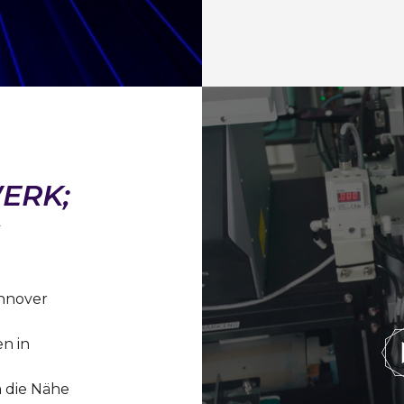
ERK;
G
nnover
n in
 die Nähe