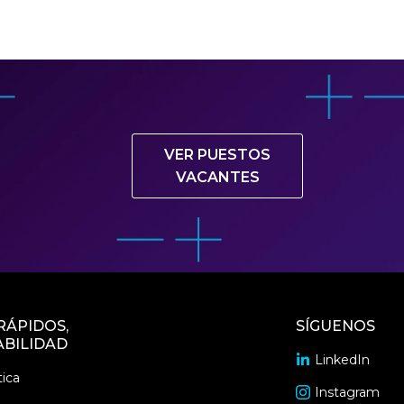
VER PUESTOS
VACANTES
RÁPIDOS,
SÍGUENOS
BILIDAD
LinkedIn
opens
ica
in
Instagram
opens