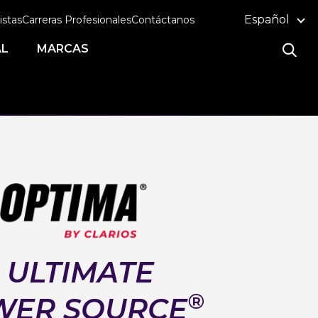
Español
istas
Carreras Profesionales
Contáctanos
AL
MARCAS
 ULTIMATE
®
WER SOURCE