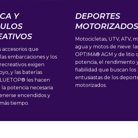
CA Y
DEPORTES
CULOS
MOTORIZADO
EATIVOS
Motocicletas, UTV, ATV, 
agua y motos de nieve: la
 accesorios que
OPTIMA® AGM y de litio o
 las embarcaciones y los
potencia, el rendimiento y
recreativos exigen
fiabilidad que buscan los
o, y las baterías
entusiastas de los deport
LUETOP® les hacen
motorizados.
 la potencia necesaria
enerse encendidos y
 más tiempo.