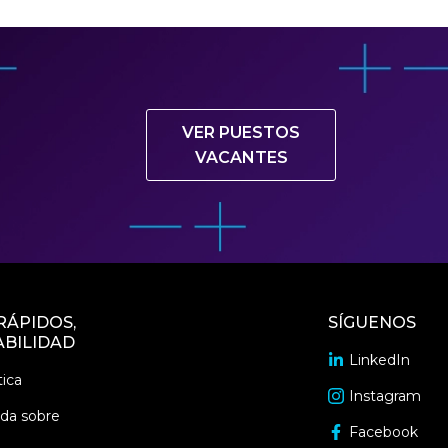
VER PUESTOS
VACANTES
RÁPIDOS,
SÍGUENOS
BILIDAD
LinkedIn
opens
ica
in
Instagram
opens
a
uda sobre
in
Facebook
new
opens