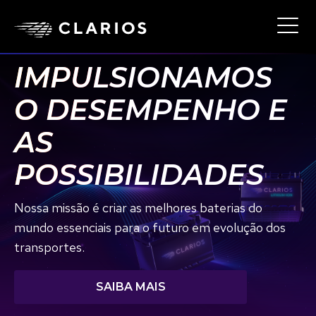
Skip
to
Ope
Main
main
Navi
content
IMPULSIONAMOS
O DESEMPENHO E
AS
POSSIBILIDADES
Nossa missão é criar as melhores baterias do
mundo essenciais para o futuro em evolução dos
transportes.
SAIBA MAIS