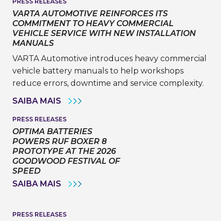
PRESS RELEASES
VARTA AUTOMOTIVE REINFORCES ITS
COMMITMENT TO HEAVY COMMERCIAL
VEHICLE SERVICE WITH NEW INSTALLATION
MANUALS
VARTA Automotive introduces heavy commercial
vehicle battery manuals to help workshops
reduce errors, downtime and service complexity.
VARTA
SAIBA MAIS
AUTOMOTIVE
REINFORCES
PRESS RELEASES
ITS
OPTIMA BATTERIES
COMMITMENT
TO
POWERS RUF BOXER 8
HEAVY
PROTOTYPE AT THE 2026
COMMERCIAL
GOODWOOD FESTIVAL OF
VEHICLE
SPEED
SERVICE
WITH
OPTIMA
SAIBA MAIS
NEW
BATTERIES
INSTALLATION
POWERS
MANUALS
RUF
BOXER
PRESS RELEASES