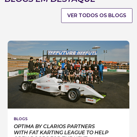
AND
MAX
KRUSE
VER TODOS OS BLOGS
RACING
AT
THE
LEGENDARY
NÜRBURGRING
24‑HOUR
RACE
BLOGS
OPTIMA BY CLARIOS PARTNERS
WITH FAT KARTING LEAGUE TO HELP