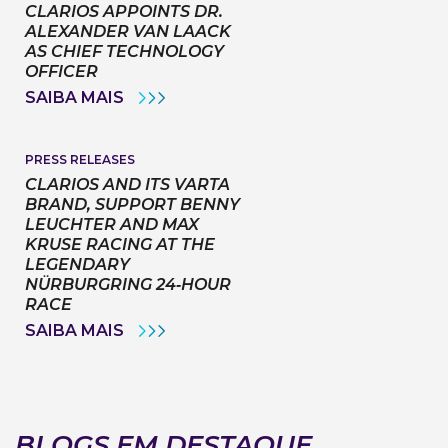
8
CLARIOS APPOINTS DR.
PROTOTYPE
ALEXANDER VAN LAACK
AT
AS CHIEF TECHNOLOGY
THE
2026
OFFICER
GOODWOOD
CLARIOS
SAIBA MAIS
FESTIVAL
APPOINTS
OF
DR.
SPEED
ALEXANDER
VAN
PRESS RELEASES
LAACK
CLARIOS AND ITS VARTA
AS
BRAND, SUPPORT BENNY
CHIEF
LEUCHTER AND MAX
TECHNOLOGY
OFFICER
KRUSE RACING AT THE
LEGENDARY
NÜRBURGRING 24‑HOUR
RACE
CLARIOS
SAIBA MAIS
AND
ITS
VARTA
BRAND,
SUPPORT
BENNY
BLOGS EM DESTAQUE
LEUCHTER