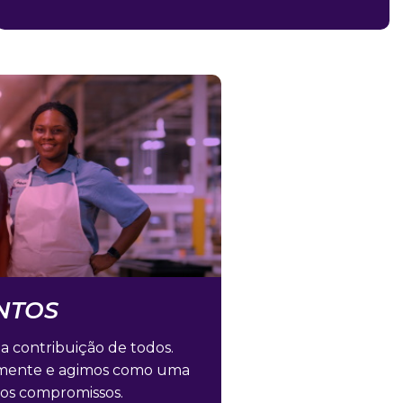
TOS​
 contribuição de todos.
amente e agimos como uma
sos compromissos.