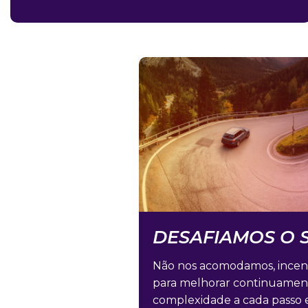
DESAFIAMOS O S
Não nos acomodamos, incent
para melhorar continuamen
complexidade a cada passo 