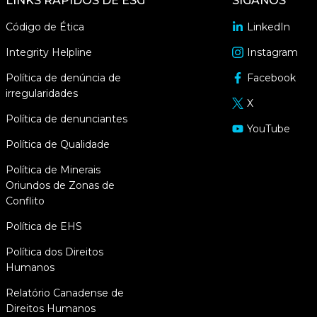
LINKS RÁPIDOS DE ESG
SIGA­NOS
Código de Ética
LinkedIn
abre
em
Integrity Helpline
Instagram
opens
uma
in
Política de denúncia de
Facebook
nova
abre
a
irregularidades
janela
em
X
new
abre
uma
Política de denunciantes
window
em
YouTube
nova
abre
uma
Política de Qualidade
janela
em
nova
uma
Política de Minerais
janela
nova
Oriundos de Zonas de
janela
Conflito
Política de EHS
Política dos Direitos
Humanos
Relatório Canadense de
Direitos Humanos