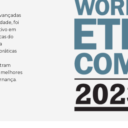
 avançadas
dade, foi
tivo em
cas do
a
práticas
tram
s melhores
ernança.