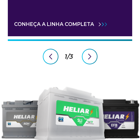
CONHEÇA A LINHA COMPLETA
1/3
previous
next
slide
slide