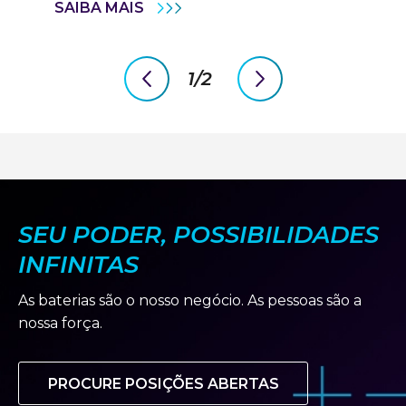
CLARIOS
SAIBA MAIS
ANNOUNCES
SMART
TECHNOLOGY
TO
1/2
PROVIDE
previous
next
REAL-
slide
slide
TIME
VEHICLE
PERFORMANCE
OPTIMIZATION,
MONITORING
OF
CRITICAL
SAFETY
FUNCTIONALITY
SEU PODER, POSSIBILIDADES
FOR
EVS,
INFINITAS
AUTONOMOUS
VEHICLES
As baterias são o nosso negócio. As pessoas são a
nossa força.
PROCURE POSIÇÕES ABERTAS