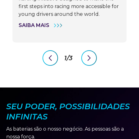
first steps into racing more accessible for
young drivers around the world.
OPTIMA
SAIBA MAIS
BY
CLARIOS
PARTNERS
WITH
FAT
KARTING
1/3
LEAGUE
previous
next
TO
slide
slide
HELP
OPEN
DOORS
FOR
THE
NEXT
GENERATION
SEU PODER, POSSIBILIDADES
OF
MOTORSPORT
TALENT
INFINITAS
As baterias são o nosso negócio. As pessoas são a
nossa força.