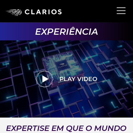
Skip
to
Ope
Main
main
Navi
content
EXPERIÊNCIA
PLAY VIDEO
EXPERTISE EM QUE O MUNDO