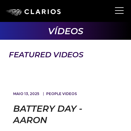
Skip
to
Ope
Main
main
Navi
content
VÍDEOS
FEATURED VIDEOS
MAIO 13, 2025
PEOPLE VIDEOS
BATTERY DAY -
AARON