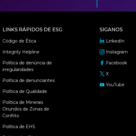
LINKS RÁPIDOS DE ESG
SIGA­NOS
Código de Ética
LinkedIn
abre
em
Integrity Helpline
Instagram
opens
uma
in
Política de denúncia de
Facebook
nova
abre
a
irregularidades
janela
em
X
new
abre
uma
Política de denunciantes
window
em
YouTube
nova
abre
uma
Política de Qualidade
janela
em
nova
uma
Política de Minerais
janela
nova
Oriundos de Zonas de
janela
Conflito
Política de EHS