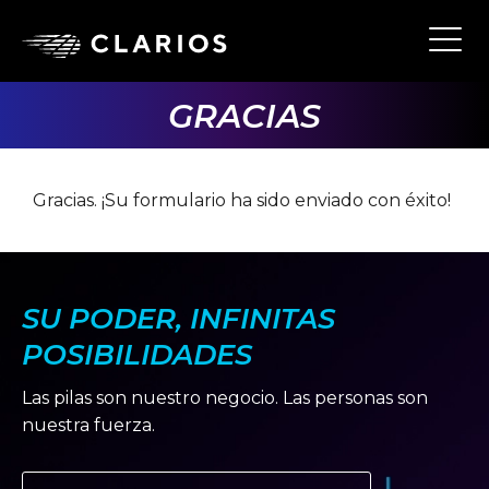
Ope
Main
Navi
GRACIAS
Gracias. ¡Su formulario ha sido enviado con éxito!
SU PODER, INFINITAS
POSIBILIDADES
Las pilas son nuestro negocio. Las personas son
nuestra fuerza.