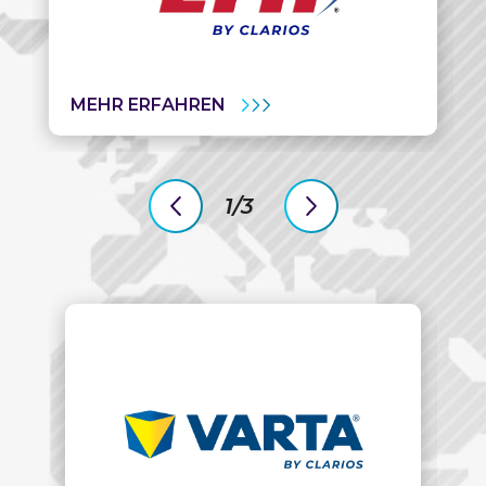
MEHR ERFAHREN
1/3
previous
next
slide
slide