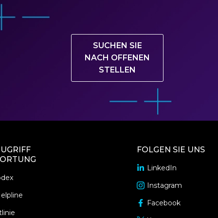
SUCHEN SIE
NACH OFFENEN
STELLEN
UGRIFF
FOLGEN SIE UNS
ORTUNG
LinkedIn
opens
odex
in
Instagram
opens
a
elpline
in
Facebook
new
opens
a
linie
window