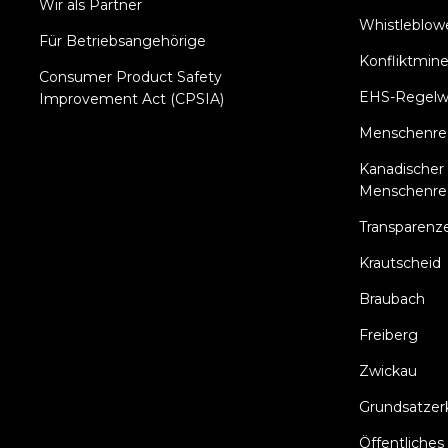
Wir als Partner
Whistleblowe
Für Betriebsangehörige
Konfliktmine
Consumer Product Safety
EHS-Regelw
Improvement Act (CPSIA)
Menschenrech
Kanadischer 
Menschenre
Transparenz
Krautscheid
Braubach
Freiberg
Zwickau
Grundsatzer
Öffentliche