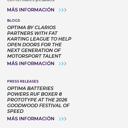
VARTA
MÁS INFORMACIÓN
AUTOMOTIVE
REFUERZA
BLOGS
SU
OPTIMA BY CLARIOS
COMPROMISO
CON
PARTNERS WITH FAT
EL
KARTING LEAGUE TO HELP
SERVICIO
OPEN DOORS FOR THE
DE
NEXT GENERATION OF
VEHÍCULOS
COMERCIALES
MOTORSPORT TALENT
PESADOS
OPTIMA
MÁS INFORMACIÓN
CON
BY
NUEVOS
CLARIOS
MANUALES
PARTNERS
DE
WITH
PRESS RELEASES
INSTALACIÓN.
FAT
OPTIMA BATTERIES
KARTING
POWERS RUF BOXER 8
LEAGUE
PROTOTYPE AT THE 2026
TO
HELP
GOODWOOD FESTIVAL OF
OPEN
SPEED
DOORS
FOR
OPTIMA
MÁS INFORMACIÓN
THE
BATTERIES
NEXT
POWERS