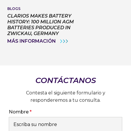
GENERATION
RUF
OF
BOXER
BLOGS
MOTORSPORT
8
CLARIOS MAKES BATTERY
TALENT
PROTOTYPE
HISTORY: 100 MILLION AGM
AT
BATTERIES PRODUCED IN
THE
2026
ZWICKAU, GERMANY
GOODWOOD
CLARIOS
MÁS INFORMACIÓN
FESTIVAL
MAKES
OF
BATTERY
SPEED
HISTORY:
100
MILLION
AGM
BATTERIES
PRODUCED
CONTÁCTANOS
IN
ZWICKAU,
GERMANY
Contesta el siguiente formulario y
responderemos a tu consulta.
Nombre