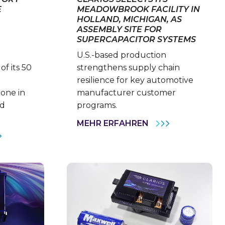
E
MEADOWBROOK FACILITY IN
HOLLAND, MICHIGAN, AS
ASSEMBLY SITE FOR
SUPERCAPACITOR SYSTEMS
U.S.-based production
f its 50
strengthens supply chain
resilience for key automotive
one in
manufacturer customer
nd
programs.
CLARIOS
MEHR ERFAHREN
SELECTS
LAND,
ITS
O
MEADOWBROOK
TORY
FACILITY
LOYEES
IN
IEVE
HOLLAND,
TORIC
MICHIGAN,
AS
UFACTURING
ASSEMBLY
ESTONE
SITE
FOR
SUPERCAPACITO