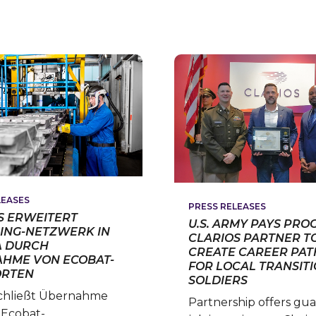
PROTOTYPE
LAA
AT
AS
THE
CHI
2026
TEC
GOODWOOD
OFF
FESTIVAL
OF
SPEED
LEASES
PRESS RELEASES
S ERWEITERT
U.S. ARMY PAYS PRO
ING-NETZWERK IN
CLARIOS PARTNER T
A DURCH
CREATE CAREER PA
HME VON ECOBAT-
FOR LOCAL TRANSIT
ORTEN
SOLDIERS
schließt Übernahme
Partnership offers gu
 Ecobat-