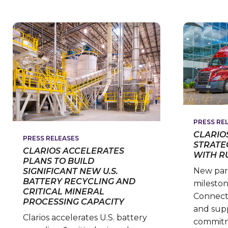
POWERSPORTS
STARTET
NEU:
PRODUKT-
RELAUNCH
PÜNKTLICH
ZUR
SAISON
UND
KOMPLETTIERT
DAS
VARTA
AUTOMOTIVE
PORTFOLIO
PRESS RE
CLARIO
PRESS RELEASES
STRATE
CLARIOS ACCELERATES
WITH R
PLANS TO BUILD
New par
SIGNIFICANT NEW U.S.
BATTERY RECYCLING AND
milestone
CRITICAL MINERAL
Connect
PROCESSING CAPACITY
and sup
Clarios accelerates U.S. battery
commitm