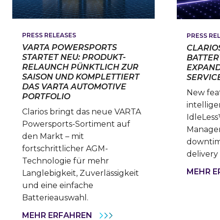
PRESS RELEASES
PRESS RE
VARTA POWERSPORTS
CLARIO
STARTET NEU: PRODUKT-
BATTER
RELAUNCH PÜNKTLICH ZUR
EXPAND
SAISON UND KOMPLETTIERT
SERVIC
DAS VARTA AUTOMOTIVE
New fea
PORTFOLIO
intelli
Clarios bringt das neue VARTA
IdleLes
Powersports-Sortiment auf
Manager
den Markt – mit
downtim
fortschrittlicher AGM-
delivery r
Technologie für mehr
MEHR E
Langlebigkeit, Zuverlässigkeit
und eine einfache
Batterieauswahl.
VARTA
MEHR ERFAHREN