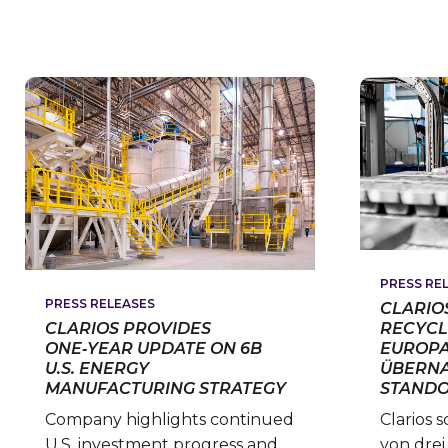
SERVICE
FÜR
NUTZFAHRZEUGE
MIT
NEUEN
EINBAUANLEITUNGEN
PRESS RE
PRESS RELEASES
CLARIO
CLARIOS PROVIDES
RECYCL
ONE‑YEAR UPDATE ON 6B
EUROP
U.S. ENERGY
ÜBERNA
MANUFACTURING STRATEGY
STAND
Company highlights continued
Clarios 
U.S. investment progress and
von drei