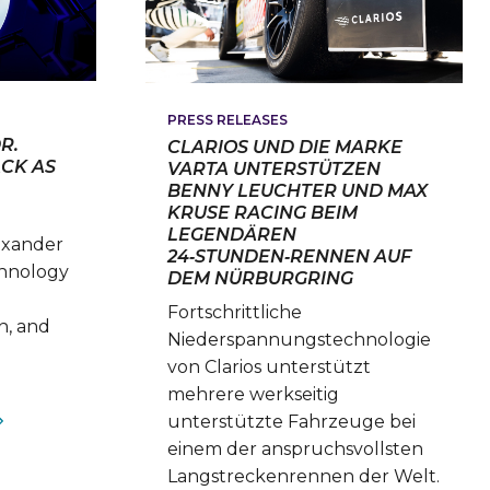
PRESS RELEASES
R.
CLARIOS UND DIE MARKE
CK AS
VARTA UNTERSTÜTZEN
BENNY LEUCHTER UND MAX
KRUSE RACING BEIM
LEGENDÄREN
lexander
24‑STUNDEN‑RENNEN AUF
chnology
DEM NÜRBURGRING
Fortschrittliche
n, and
Niederspannungstechnologie
von Clarios unterstützt
mehrere werkseitig
RIOS
unterstützte Fahrzeuge bei
OINTS
einem der anspruchsvollsten
XANDER
Langstreckenrennen der Welt.