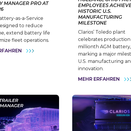
Y MANAGER PRO AT
EMPLOYEES ACHIEV
26
HISTORIC U.S.
MANUFACTURING
ttery-as-a-Service
MILESTONE
esigned to reduce
Clarios’ Toledo plant
, extend battery life
celebrates production o
mize fleet operations.
millionth AGM battery,
CLARIOS
RFAHREN
marking a major milest
CONNECTED
SERVICES
U.S. manufacturing a
INTRODUCES
innovation.
BATTERY
MANAGER
PRO
HOL
MEHR ERFAHREN
AT
OHI
TMC
FAC
2026
EMP
ACH
HIS
U.S.
MAN
MIL