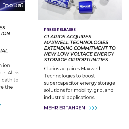
SYSTEMS
ES
PRESS RELEASES
TION
CLARIOS ACQUIRES
MAXWELL TECHNOLOGIES
EXTENDING COMMITMENT TO
IAL
NEW LOW VOLTAGE ENERGY
STORAGE OPPORTUNITIES
m‑ion
Clarios acquires Maxwell
th Altris
Technologies to boost
a path to
supercapacitor energy storage
re the
solutions for mobility, grid, and
industrial applications.
RIOS
CLARIOS
MEHR ERFAHREN
ELERATES
ACQUIRES
IUM-
MAXWELL
TECHNOLOGIES
OVATION
EXTENDING
H