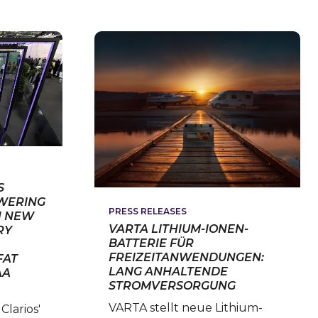
COMMITMENT
ATEGIC
TO
TNERSHIP
NEW
LOW
MITMENT
VOLTAGE
ENERGY
AL
STORAGE
DUCTION
OPPORTUNITIES
S
WERING
PRESS RELEASES
H NEW
VARTA LITHIUM-IONEN-
RY
BATTERIE FÜR
FREIZEITANWENDUNGEN:
FAT
LANG ANHALTENDE
AA
STROMVERSORGUNG
VARTA stellt neue Lithium-
Clarios'