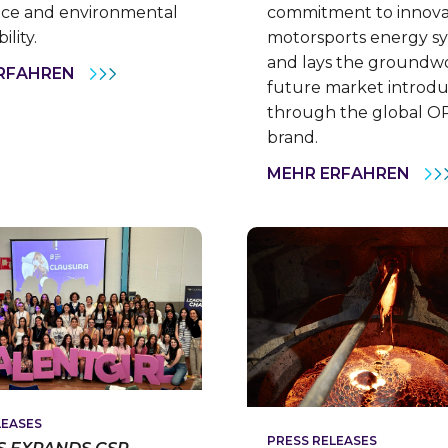
nce and environmental
commitment to innovat
ility.
motorsports energy s
and lays the groundwo
CLARIOS
RFAHREN
future market introdu
SECURES
STRATEGIC
through the global 
FLEET
CONTRACT
brand.
WITH
RUAN
CLA
MEHR ERFAHREN
SHO
COM
TO
POW
PER
WIT
NE
OPT
RAC
BAT
DEV
AND
PAR
WIT
FAT
LEASES
INT
PRESS RELEASES
AT