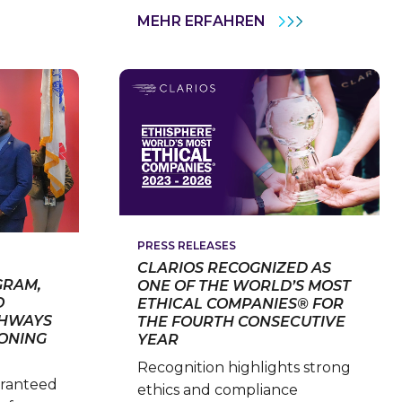
CK
CLARIOS
MEHR ERFAHREN
UND
EF
DIE
HNOLOGY
MARKE
ICER
VARTA
UNTERSTÜTZEN
BENNY
LEUCHTER
UND
MAX
KRUSE
RACING
BEIM
LEGENDÄREN
24‑STUNDEN‑RE
AUF
PRESS RELEASES
DEM
NÜRBURGRING
CLARIOS RECOGNIZED AS
GRAM,
ONE OF THE WORLD’S MOST
O
ETHICAL COMPANIES® FOR
THWAYS
THE FOURTH CONSECUTIVE
IONING
YEAR
Recognition highlights strong
aranteed
ethics and compliance