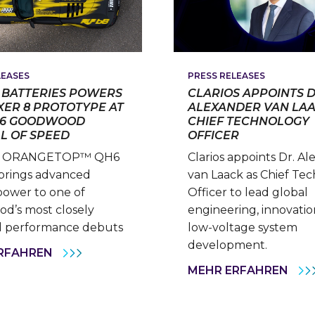
PRESS RELEASES
LEASES
CLARIOS APPOINTS D
 BATTERIES POWERS
ALEXANDER VAN LAA
XER 8 PROTOTYPE AT
CHIEF TECHNOLOGY
26 GOODWOOD
OFFICER
AL OF SPEED
Clarios appoints Dr. A
 ORANGETOP™ QH6
van Laack as Chief Te
 brings advanced
Officer to lead global
power to one of
engineering, innovatio
d’s most closely
low-voltage system
 performance debuts
development.
OPTIMA
RFAHREN
BATTERIES
CLA
MEHR ERFAHREN
POWERS
APP
RUF
DR.
BOXER
ALE
8
VAN