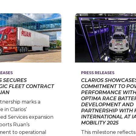
STR
CONNECTED
PAR
SERVICES
AND
PLATFORM
COM
TO
SERI
PRO
LEASES
PRESS RELEASES
S SECURES
CLARIOS SHOWCASE
GIC FLEET CONTRACT
COMMITMENT TO PO
UAN
PERFORMANCE WIT
OPTIMA RACE BATTE
tnership marks a
DEVELOPMENT AND
 in Clarios’
PARTNERSHIP WITH 
INTERNATIONAL AT I
ed Services expansion
MOBILITY 2025
ports Ruan’s
ent to operational
This milestone reflects 