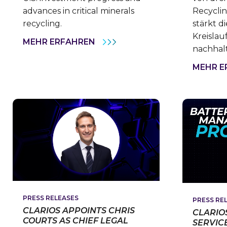
advances in critical minerals
Recycli
recycling.
stärkt d
Kreislau
CLARIOS
MEHR ERFAHREN
nachhalt
PROVIDES
ONE‑YEAR
UPDATE
MEHR E
ON
6B
U.S.
ENERGY
MANUFACTURING
STRATEGY
PRESS RELEASES
PRESS RE
CLARIOS APPOINTS CHRIS
CLARIO
COURTS AS CHIEF LEGAL
SERVIC