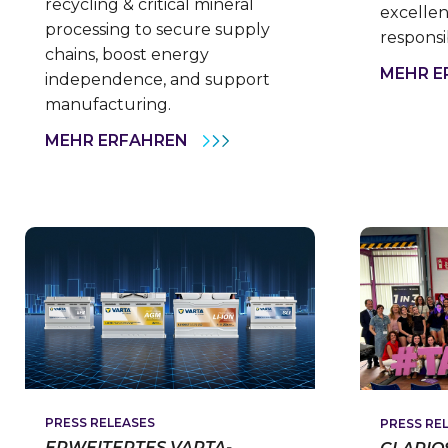
recycling & critical mineral
excelle
processing to secure supply
responsib
chains, boost energy
MEHR E
independence, and support
manufacturing.
CLARIOS
MEHR ERFAHREN
ACCELERATES
PLANS
TO
BUILD
SIGNIFICANT
NEW
U.S.
BATTERY
RECYCLING
AND
CRITICAL
MINERAL
PROCESSING
CAPACITY
PRESS RELEASES
PRESS RE
ERWEITERTES VARTA-