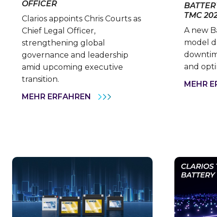
OFFICER
BATTER
TMC 20
Clarios appoints Chris Courts as
A new Ba
Chief Legal Officer,
model d
strengthening global
downtime
governance and leadership
and opti
amid upcoming executive
transition.
MEHR E
CLARIOS
MEHR ERFAHREN
APPOINTS
CHRIS
COURTS
AS
CHIEF
LEGAL
OFFICER