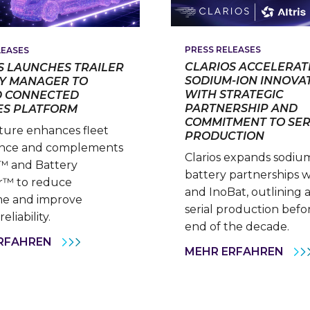
PRESS RELEASES
LEASES
CLARIOS ACCELERAT
S LAUNCHES TRAILER
SODIUM-ION INNOVA
Y MANAGER TO
WITH STRATEGIC
 CONNECTED
PARTNERSHIP AND
ES PLATFORM
COMMITMENT TO SER
ture enhances fleet
PRODUCTION
gence and complements
Clarios expands sodiu
s™ and Battery
battery partnerships wi
™ to reduce
and InoBat, outlining 
e and improve
serial production befo
eliability.
end of the decade.
CLARIOS
RFAHREN
CLA
MEHR ERFAHREN
LAUNCHES
ACC
TRAILER
SOD
BATTERY
ION
MANAGER
INN
TO
WIT
EXPAND