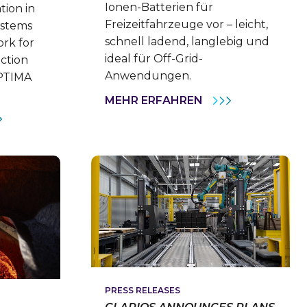
Ionen-Batterien für
ion in
Freizeitfahrzeuge vor – leicht,
ystems
schnell ladend, langlebig und
rk for
ideal für Off-Grid-
ction
Anwendungen.
OPTIMA
VARTA
MEHR ERFAHREN
LITHIUM-
RIOS
IONEN-
WCASES
BATTERIE
MITMENT
FÜR
FREIZEITANWEND
ERING
LANG
FORMANCE
ANHALTENDE
H
STROMVERSORG
W
IMA
E
TERY
ELOPMENT
TNERSHIP
H
PRESS RELEASES
ERNATIONAL