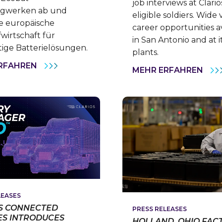
job interviews at Clario
ngwerken ab und
eligible soldiers. Wide 
ie europäische
career opportunities a
fwirtschaft für
in San Antonio and at it
ige Batterielösungen.
plants.
CLARIOS
RFAHREN
U.S.
MEHR ERFAHREN
ERWEITERT
ARM
RECYCLING-
PAY
NETZWERK
PRO
IN
CLA
EUROPA
PAR
DURCH
TO
ÜBERNAHME
CRE
VON
CAR
ECOBAT-
PAT
STANDORTEN
FOR
LOC
TRA
SOL
LEASES
S CONNECTED
PRESS RELEASES
ES INTRODUCES
HOLLAND, OHIO FAC