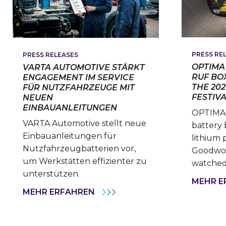
PRESS RE
PRESS RELEASES
OPTIMA
VARTA AUTOMOTIVE STÄRKT
RUF BO
ENGAGEMENT IM SERVICE
THE 20
FÜR NUTZFAHRZEUGE MIT
FESTIV
NEUEN
EINBAUANLEITUNGEN
OPTIMA
VARTA Automotive stellt neue
battery
Einbauanleitungen für
lithium 
Nutzfahrzeugbatterien vor,
Goodwoo
um Werkstätten effizienter zu
watched
unterstützen.
MEHR E
VARTA
MEHR ERFAHREN
AUTOMOTIVE
STÄRKT
ENGAGEMENT
IM