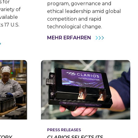
s for
program, governance and
variety of
ethical leadership amid global
vailable
competition and rapid
s 17 U.S.
technological change.
CLARIOS
MEHR ERFAHREN
RECOGNIZED
AS
Y
ONE
S
OF
GRAM,
THE
RIOS
WORLD’S
TNER
MOST
ETHICAL
ATE
COMPANIES®
EER
FOR
HWAYS
THE
FOURTH
AL
CONSECUTIVE
NSITIONING
YEAR
DIERS
PRESS RELEASES
TORY
CLARIOS SELECTS ITS